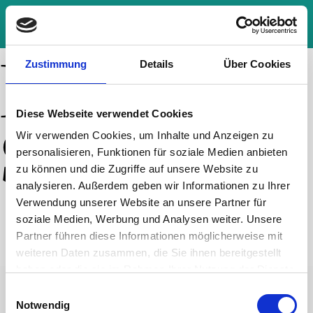
Zustimmung
Details
Über Cookies
SHOWS & TICKETS
Peter
IT’S A KIND OF MAGIC
GASTRONOMIE
Diese Webseite verwendet Cookies
WINTERSHOW 2026
Shub
Wir verwenden Cookies, um Inhalte und Anzeigen zu
SHOW & DINE
CAMDEN CHAOS
GUTSCHEINE
personalisieren, Funktionen für soziale Medien anbieten
À LA CARTE
zu können und die Zugriffe auf unsere Website zu
SILVESTERGALA
analysieren. Außerdem geben wir Informationen zu Ihrer
GEBURTSTAGE & MEHR
IHR BESUCH
GLAMOWEEN
Verwendung unserer Website an unsere Partner für
ARTISTENTELLER
soziale Medien, Werbung und Analysen weiter. Unsere
ANFAHRT & THEATERKASSE
APOLLO GASTSPIELE 2026/2027
EVENT LOCATION
Partner führen diese Informationen möglicherweise mit
APOLLO-RESTAURANT
SAALPLAN & PREISE
TOUR CIRCUS-THEATER RONCALLI
weiteren Daten zusammen, die Sie ihnen bereitgestellt
WEIHNACHTSFEIERN
APOLLO RHEIN RONDELL
haben oder die sie im Rahmen Ihrer Nutzung der Dienste
ÜBER UNS
gesammelt haben.
GRUPPENVERANSTALTUNGEN
Einwilligungsauswahl
Zum Anfang der Seite
Notwendig
KONTAKT & PRESSE