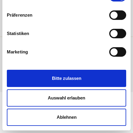
ARTISTENBEWERBUNG
Präferenzen
TICKETS
PARTNER & SPONSOREN
JOBS
Statistiken
FAQ
Marketing
IMAGEVIDEO
Jobs
Kontakt & Presse
Impressum
AGB
Datenschutz
Barrierefreiheit
Cookies
© 2026 by Apollo Varieté Betriebs GmbH
Bitte zulassen
Auswahl erlauben
Ablehnen