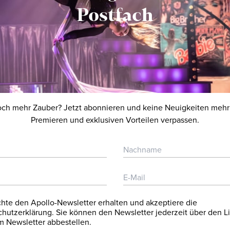
Fax: 0211-828 90 999
Postfach
info@apollo-variete.com
ER UND
GESCHÄFTSFÜHRER
GESCH
noch mehr Zauber? Jetzt abonnieren und keine Neuigkeiten mehr
Dirk Renner
Patrick Ph
Premieren und exklusiven Vorteilen verpassen.
Tel.: 0221-96 494 0
Tel.: 0221
Fax.: 0221-96 494 32
Fax.: 022
circus@roncalli.de
circus@ron
hte den Apollo-Newsletter erhalten und akzeptiere die
hutzerklärung. Sie können den Newsletter jederzeit über den Li
 Newsletter abbestellen.