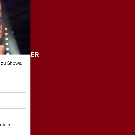
ÄFTSFÜHRER
 zu Shows,
iladelphia
-96 494 0
1-96 494 32
calli.de
nk in