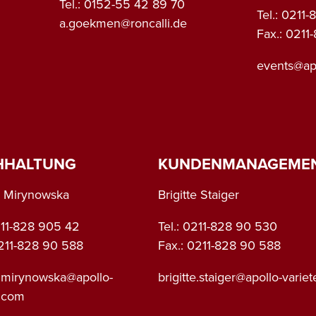
Tel.: 0152-55 42 89 70
Tel.: 0211
a.goekmen@roncalli.de
Fax.: 0211
events@apo
HHALTUNG
KUNDENMANAGEME
 Mirynowska
Brigitte Staiger
0211-828 905 42
Tel.: 0211-828 90 530
0211-828 90 588
Fax.: 0211-828 90 588
.mirynowska@apollo-
brigitte.staiger@apollo-varie
e.com