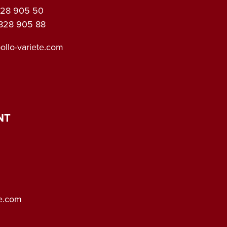
-828 905 50
-828 905 88
llo-variete.com
NT
te.com