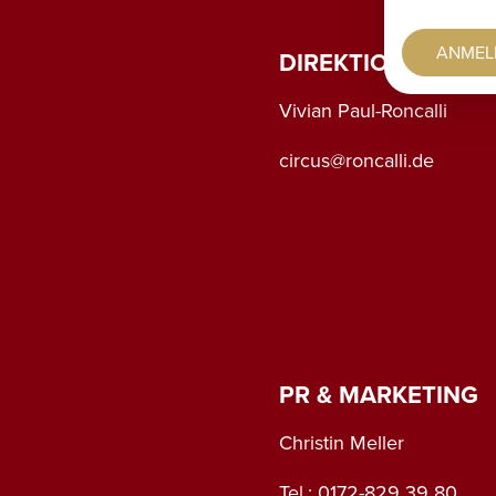
ANMEL
DIREKTION
Vivian Paul-Roncalli
circus@roncalli.de
PR & MARKETING
Christin Meller
Tel.: 0172-829 39 80