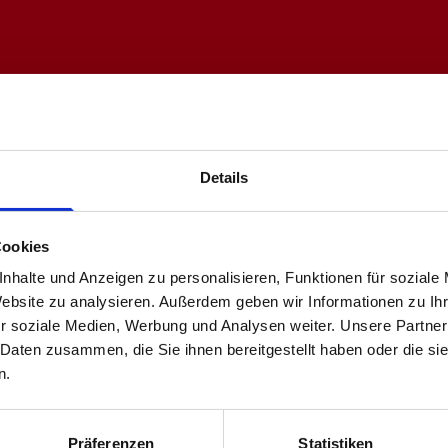
ETING SYSTEME &
GASTRONOMIE
TENVORVERKAUF
verkauf
Details
Büro
211-828 90 90
Tel.: 0211-828 90 561
Cookies
0211-828 90 999
Tel.: 0211-828 90 562
nhalte und Anzeigen zu personalisieren, Funktionen für soziale
verkauf@apollo-variete.com
Website zu analysieren. Außerdem geben wir Informationen zu I
gastronomie@apollo-variete
r soziale Medien, Werbung und Analysen weiter. Unsere Partner
 Daten zusammen, die Sie ihnen bereitgestellt haben oder die s
n.
resseberei
Präferenzen
Statistiken