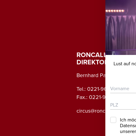
RONCALLI-GRÜND
DIREKTOR
Lust auf 
Bernhard Paul
Tel.: 0221-96 494 0
Fax.: 0221-96 494 32
circus@roncalli.de
Ich möc
Datensc
unserem