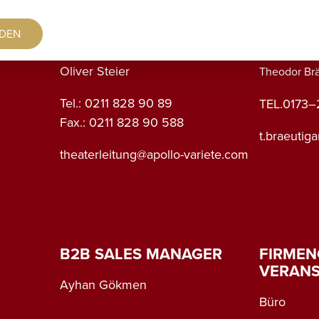
DEN
THEATERLEITUNG
LEITUN
Oliver Steier
Theodor Br
Tel.: 0211 828 90 89
TEL.
0173–
Fax.: 0211 828 90 588
t.braeutig
theaterleitung@apollo-variete.com
B2B SALES MANAGER
FIRMEN
VERAN
Ayhan Gökmen
Büro