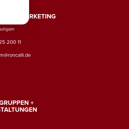
G PR & MARKETING
äutigam
25 200 11
am@roncalli.de
GRUPPEN +
STALTUNGEN