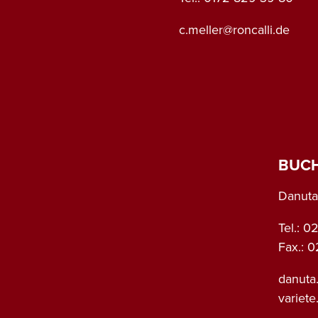
c.meller@roncalli.de
BUC
Danuta
Tel.: 
Fax.: 
danuta
variet