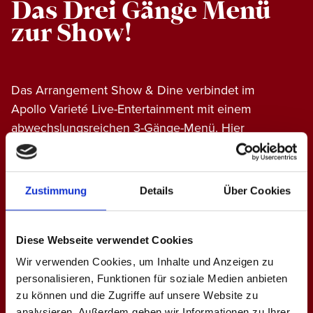
Das Drei Gänge Menü
zur Show!
Das Arrangement Show & Dine verbindet im
Apollo Varieté Live-Entertainment mit einem
abwechslungsreichen 3-Gänge-Menü. Hier
finden Sie die Menüs zu unseren Programmen
bestehend aus Vorspeise, Hauptgericht und
Nachspeise. Wir servieren die Vorspeise vor der
Zustimmung
Details
Über Cookies
Vorstellung. In der Pause das Hauptgericht und
zum Ende der Show das Dessert. Als
Hauptgericht können Sie auch eine vegetarische
Diese Webseite verwendet Cookies
oder vegane Variante wählen.
Wir verwenden Cookies, um Inhalte und Anzeigen zu
personalisieren, Funktionen für soziale Medien anbieten
zu können und die Zugriffe auf unsere Website zu
analysieren. Außerdem geben wir Informationen zu Ihrer