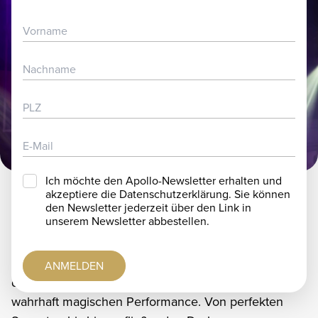
ARTISTENBEWERBUNG
TICKETS
PARTNER & SPONSOREN
JOBS
FAQ
IMAGEVIDEO
Ich möchte den Apollo-Newsletter erhalten und
akzeptiere die Datenschutzerklärung. Sie können
den Newsletter jederzeit über den Link in
Mehr über Asya Popsulis
unserem Newsletter abbestellen.
Mit Anmut und beeindruckender
Körperbeherrschung schlingt Asya ihren Körper um
ANMELDEN
das Lufttuch und verzaubert das Publikum mit einer
wahrhaft magischen Performance. Von perfekten