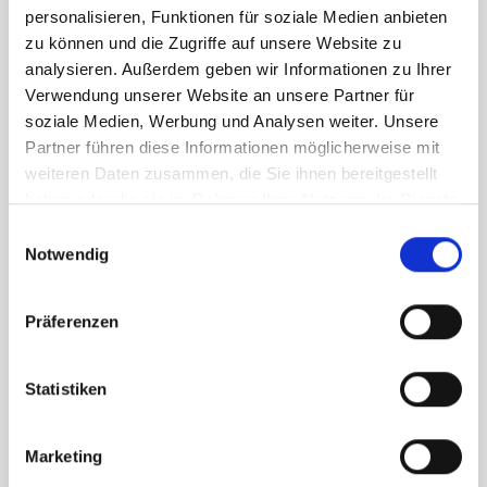
personalisieren, Funktionen für soziale Medien anbieten
zu können und die Zugriffe auf unsere Website zu
analysieren. Außerdem geben wir Informationen zu Ihrer
Verwendung unserer Website an unsere Partner für
soziale Medien, Werbung und Analysen weiter. Unsere
Partner führen diese Informationen möglicherweise mit
weiteren Daten zusammen, die Sie ihnen bereitgestellt
haben oder die sie im Rahmen Ihrer Nutzung der Dienste
gesammelt haben.
Einwilligungsauswahl
Notwendig
Präferenzen
Newsletter
Statistiken
LUST AUF NOCH MEHR ZAUBER? UNSER
NEWSLETTER BRINGT DIE MAGIE DIREKT IN IHR
POSTFACH. JETZT ABONNIEREN UND KEINE
Marketing
NEUIGKEITEN MEHR VERPASSEN.