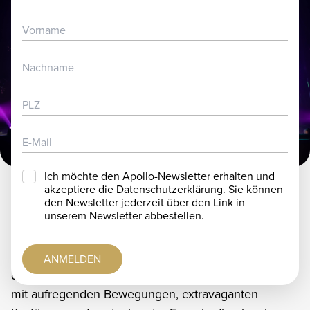
ARTISTENBEWERBUNG
TICKETS
PARTNER & SPONSOREN
JOBS
FAQ
IMAGEVIDEO
Ich möchte den Apollo-Newsletter erhalten und
akzeptiere die Datenschutzerklärung. Sie können
den Newsletter jederzeit über den Link in
The Apollo Dancers
unserem Newsletter abbestellen.
Ohne sie wäre die Show nicht komplett: Die Apollo
Dancers! Choreografiert von Renée Boyle verbinden
ANMELDEN
die vier Tänzerinnen Bam, Heidi, Verity und Paloma
mit aufregenden Bewegungen, extravaganten