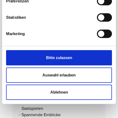
Präferenzen
Statistiken
Marketing
Newsletter
Bitte zulassen
LUST AUF NOCH MEHR ZAUBER? UNSER
NEWSLETTER BRINGT DIE MAGIE DIREKT IN IHR
POSTFACH. JETZT ABONNIEREN UND KEINE
Auswahl erlauben
NEUIGKEITEN MEHR VERPASSEN.
Ablehnen
Freuen Sie sich auf:
✓
News zu Shows, Menüs, Premieren und
Gastspielen
✓
Spannende Einblicke