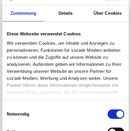
internationale Durchbruch: Er gewann die
Wettbewerbe der International Brotherhood of
Zustimmung
Details
Über Cookies
Magicians (I.B.M.), der weltweit größten Organisation
für Zauberkunst, in den USA und Europa sowie die
Diese Webseite verwendet Cookies
FISM, auch bekannt als die Olympischen Spiele der
Wir verwenden Cookies, um Inhalte und Anzeigen zu
Zauberkunst.
personalisieren, Funktionen für soziale Medien anbieten
zu können und die Zugriffe auf unsere Website zu
analysieren. Außerdem geben wir Informationen zu Ihrer
Verwendung unserer Website an unsere Partner für
soziale Medien, Werbung und Analysen weiter. Unsere
Partner führen diese Informationen möglicherweise mit
INSTAGRAM
weiteren Daten zusammen, die Sie ihnen bereitgestellt
haben oder die sie im Rahmen Ihrer Nutzung der Dienste
gesammelt haben.
Einwilligungsauswahl
Notwendig