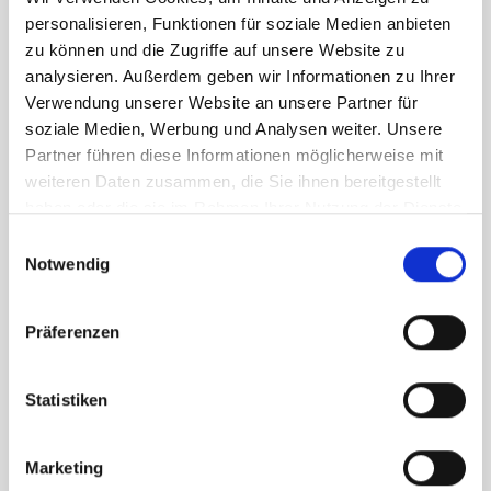
personalisieren, Funktionen für soziale Medien anbieten
zu können und die Zugriffe auf unsere Website zu
analysieren. Außerdem geben wir Informationen zu Ihrer
Verwendung unserer Website an unsere Partner für
soziale Medien, Werbung und Analysen weiter. Unsere
Partner führen diese Informationen möglicherweise mit
weiteren Daten zusammen, die Sie ihnen bereitgestellt
haben oder die sie im Rahmen Ihrer Nutzung der Dienste
gesammelt haben.
Einwilligungsauswahl
Notwendig
Präferenzen
Newsletter
Statistiken
LUST AUF NOCH MEHR ZAUBER? UNSER
NEWSLETTER BRINGT DIE MAGIE DIREKT IN IHR
POSTFACH. JETZT ABONNIEREN UND KEINE
Marketing
NEUIGKEITEN MEHR VERPASSEN.