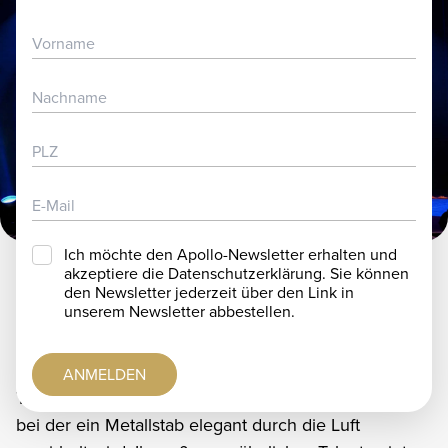
ARTISTENBEWERBUNG
TICKETS
PARTNER & SPONSOREN
JOBS
FAQ
IMAGEVIDEO
Ich möchte den Apollo-Newsletter erhalten und
akzeptiere die Datenschutzerklärung. Sie können
den Newsletter jederzeit über den Link in
Chiho
unserem Newsletter abbestellen.
Bereits im zarten Alter von nur vier Jahren begann
Chiho ihre Reise in die faszinierende Welt des
ANMELDEN
Twirlings, einer kunstvollen Disziplin der Jonglage,
bei der ein Metallstab elegant durch die Luft