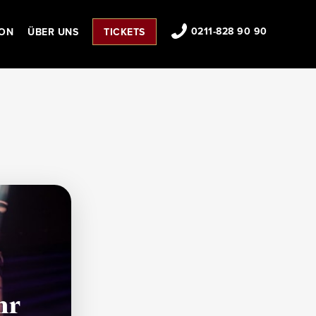
0211-828 90 90
ION
ÜBER UNS
TICKETS
EIERN
NSTALTUNGEN
KONTAKT & PRESSE
ARTISTENBEWERBUNG
PARTNER & SPONSOREN
JOBS
FAQ
IMAGEVIDEO
n
hr