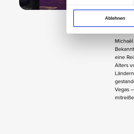
Ablehnen
Michaë
Michaël 
Bekannt
eine Rei
Alters v
Ländern
gestand
Vegas –
mitreiß