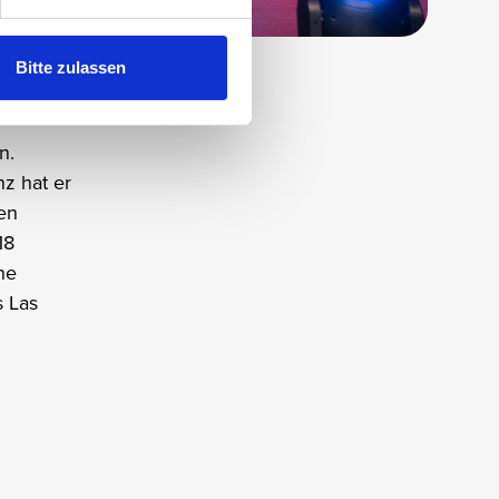
Bitte zulassen
n.
z hat er
en
18
ne
 Las